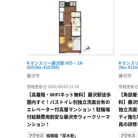
に入
り登
録
Kマンスリー藤沢駅 605・1K-
Kマンスリ
605(No.410386)
(No.4116
藤沢市
藤沢市
情報更新日 2026/08/02 12:18
情報更新日 20
【高層階・WIFIネット無料】藤沢駅徒歩
【角部屋
圏内すぐ！バストイレ別独立洗面台有の
料】藤沢
エレベーター付高層マンション！駐輪場
独立洗面
付総額費用割安な藤沢市ウィークリーマ
ティ強化
ンション！
員の研修
相模線「厚木駅」
アクセス
アクセス