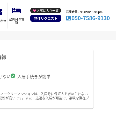
お気に入り一覧
営業時間：9:00am～6:00pm
050-7586-9130
物件リクエスト
家具付き賃
合わせ
貸
情報
けない
入居手続きが簡単
ウィークリーマンションは、入居時に保証人を求められない
便性が高いです。また、迅速な入居が可能で、柔軟な滞在プ