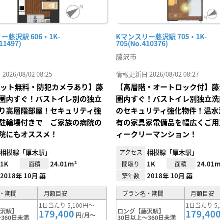
ー藤沢駅 606・1K-
Kマンスリー藤沢駅 705・1K-
11497)
705(No.410376)
藤沢市
26/08/02 08:25
情報更新日 2026/08/02 08:27
Iネット無料・防犯カメラあり】藤
【高層階・オートロック付】藤
圏内すぐ！バストイレ別の独立
圏内すぐ！バストイレ別独立洗
り高層階部屋！セキュリティ強
のセキュリティ強化物件！温水
駐輪場付きで ご家族の病院の
有の家具家電備品を幅広くご用
院にもオススメ！
ィークリーマンション！
相模線「厚木駅」
相模線「厚木駅」
アクセス
1K
24.01m²
1K
24.01m
面積
間取り
面積
2018年 10月 築
2018年 10月 築
築年数
・期間
月額目安
プラン名・期間
月額目安
1日当たり 5,100円～
1日当たり 5,
藤沢駅】
ロング【藤沢駅】
179,400
179,40
円/月～
360日未満
30日以上～360日未満