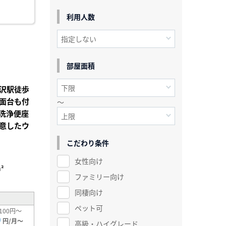
利用人数
部屋面積
沢駅徒歩
面台も付
～
洗浄便座
意したウ
こだわり条件
女性向け
²
ファミリー向け
同棲向け
ペット可
100円～
0
円/月～
高級・ハイグレード