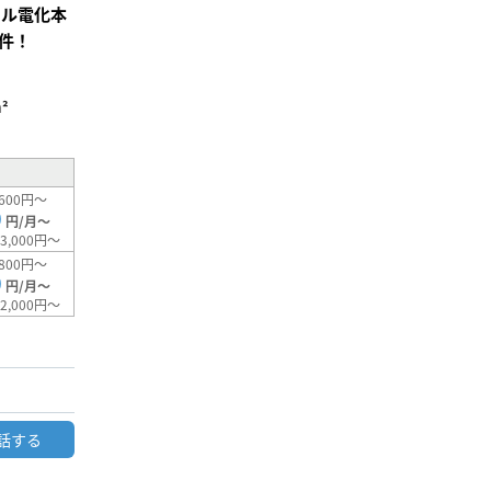
ール電化本
件！
²
600円～
0
円/月～
3,000円～
800円～
0
円/月～
2,000円～
話する