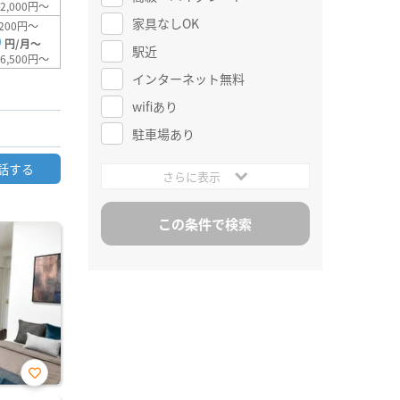
2,000円～
家具なしOK
200円～
0
円/月～
駅近
6,500円～
インターネット無料
wifiあり
駐車場あり
話する
さらに表示
お気