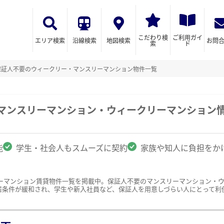
こだわり検
ご利用ガイ
エリア検索
沿線検索
地図検索
お問
索
ド
保証人不要のウィークリー・マンスリーマンション物件一覧
のマンスリーマンション・ウィークリーマンション
能
学生・社会人もスムーズに契約
家族や知人に負担をか
ーマンション賃貸物件一覧を掲載中。保証人不要のマンスリーマンション・
居条件が緩和され、学生や新入社員など、保証人を用意しづらい人にとって利