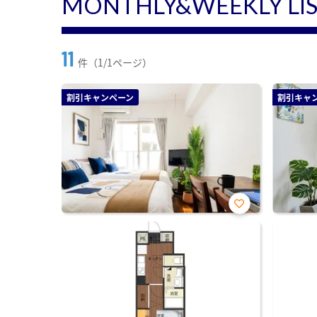
MONTHLY&WEEKLY LI
11
件（1/1ページ）
割引キャンペーン
割引キャ
お気
に入
り登
録