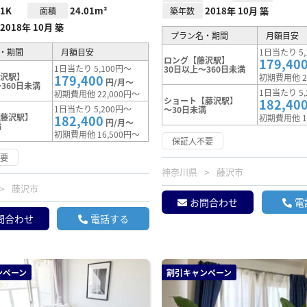
1K
24.01m²
2018年 10月 築
面積
築年数
2018年 10月 築
プラン名・期間
月額目安
・期間
月額目安
1日当たり 5,
ロング【藤沢駅】
179,40
1日当たり 5,100円～
30日以上～360日未満
藤沢駅】
179,400
初期費用他 2
円/月～
360日未満
1日当たり 5,
初期費用他 22,000円～
ショート【藤沢駅】
182,40
1日当たり 5,200円～
～30日未満
【藤沢駅】
182,400
初期費用他 1
円/月～
満
初期費用他 16,500円～
保証人不要
不要
神奈川県
藤沢市
藤沢市
お問合わせ
電
問合わせ
電話する
ンペーン
割引キャンペーン