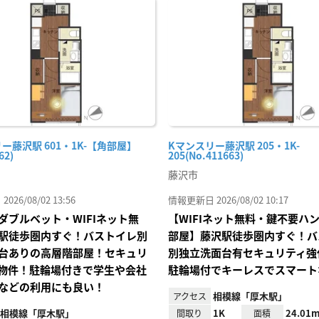
に入
り登
録
ー藤沢駅 601・1K-【角部屋】
Kマンスリー藤沢駅 205・1K-
62)
205(No.411663)
藤沢市
26/08/02 13:56
情報更新日 2026/08/02 10:17
ダブルベット・WIFIネット無
【WIFIネット無料・鍵不要ハ
駅徒歩圏内すぐ！バストイレ別
部屋】藤沢駅徒歩圏内すぐ！バ
台ありの高層階部屋！セキュリ
別独立洗面台有セキュリティ強
物件！駐輪場付きで学生や会社
駐輪場付でキーレスでスマート
などの利用にも良い！
相模線「厚木駅」
アクセス
相模線「厚木駅」
1K
24.01m
間取り
面積