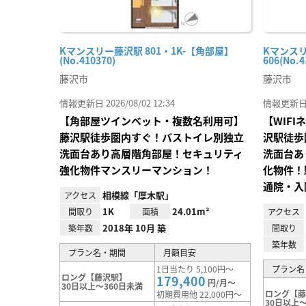
Kマンスリー藤沢駅 801・1K-【角部屋】
Kマンスリ
(No.410370)
606(No.4
藤沢市
藤沢市
情報更新日 2026/08/02 12:34
情報更新日 20
【角部屋ツインベット・複数名利用可】
【WIF
藤沢駅徒歩圏内すぐ！バストイレ別独立
沢駅徒歩
洗面台あり高層階角部屋！セキュリティ
洗面台あ
強化物件マンスリーマンション！
化物件！
通院・入
相模線「厚木駅」
アクセス
1K
24.01m²
間取り
面積
アクセス
2018年 10月 築
築年数
間取り
築年数
プラン名・期間
月額目安
1日当たり 5,100円～
プラン名
ロング【藤沢駅】
179,400
円/月～
30日以上～360日未満
ロング【
初期費用他 22,000円～
30日以上～