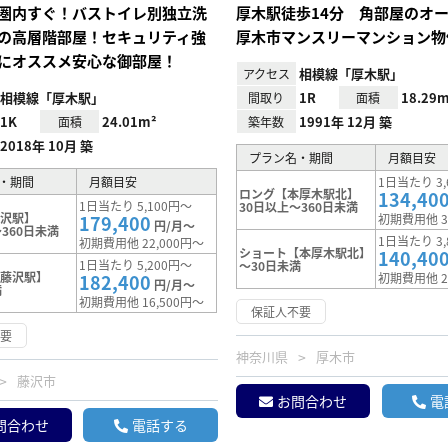
圏内すぐ！バストイレ別独立洗
厚木駅徒歩14分 角部屋のオ
の高層階部屋！セキュリティ強
厚木市マンスリーマンション物
にオススメ安心な御部屋！
相模線「厚木駅」
アクセス
相模線「厚木駅」
1R
18.29m
間取り
面積
1K
24.01m²
1991年 12月 築
面積
築年数
2018年 10月 築
プラン名・期間
月額目安
・期間
月額目安
1日当たり 3,
ロング【本厚木駅北】
134,40
1日当たり 5,100円～
30日以上～360日未満
藤沢駅】
179,400
初期費用他 3
円/月～
360日未満
1日当たり 3,
初期費用他 22,000円～
ショート【本厚木駅北】
140,40
1日当たり 5,200円～
～30日未満
【藤沢駅】
182,400
初期費用他 2
円/月～
満
初期費用他 16,500円～
保証人不要
不要
神奈川県
厚木市
藤沢市
お問合わせ
電
問合わせ
電話する