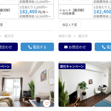
初期費用他 22,000円～
初期費用他 2
1日当たり 5,200円～
1日当たり 5,
【藤沢駅】
ショート【藤沢駅】
182,400
182,40
円/月～
満
～30日未満
初期費用他 16,500円～
初期費用他 1
不要
保証人不要
藤沢市
神奈川県
藤沢市
問合わせ
電話する
お問合わせ
電
ンペーン
割引キャンペーン
お気