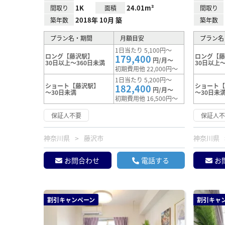
1K
24.01m²
間取り
面積
間取り
2018年 10月 築
築年数
築年数
プラン名・期間
月額目安
プラン名
1日当たり 5,100円～
ロング【藤沢駅】
ロング【
179,400
円/月～
30日以上～360日未満
30日以上～
初期費用他 22,000円～
1日当たり 5,200円～
ショート【藤沢駅】
ショート
182,400
円/月～
～30日未満
～30日未
初期費用他 16,500円～
保証人不要
保証人
神奈川県
藤沢市
神奈川県
お問合わせ
電話する
お
割引キャンペーン
割引キャ