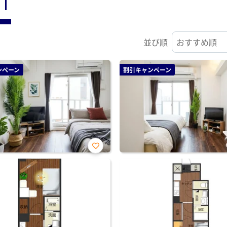
ST
並び順
ンペーン
割引キャンペーン
お気
に入
り登
録