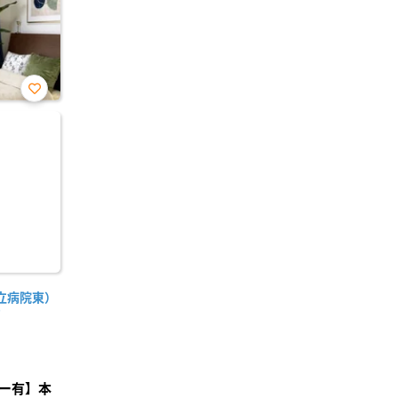
お気
に入
り登
録
立病院東）
)
ー有】本