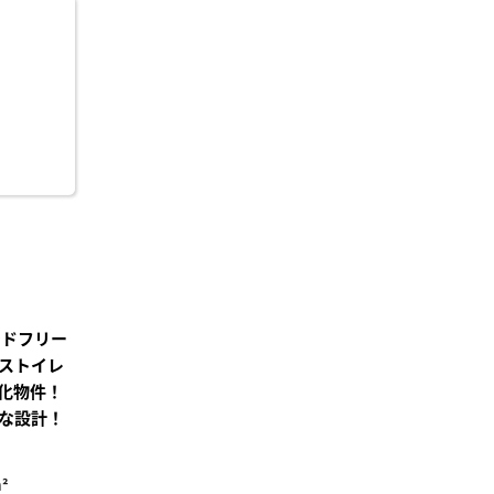
に入
り登
録
ンドフリー
ストイレ
化物件！
な設計！
²