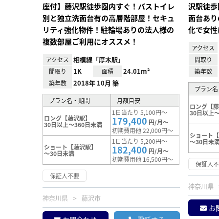
座付】藤沢駅徒歩圏内すぐ！バストイレ
沢駅徒歩
別と独立洗面台有の高層階部屋！セキュ
面台あり
リティ強化物件！駐輪場ありの法人様の
化で女性
複数部屋ご利用にオススメ！
アクセス
相模線「厚木駅」
アクセス
間取り
1K
24.01m²
間取り
面積
築年数
2018年 10月 築
築年数
プラン名
プラン名・期間
月額目安
ロング【
1日当たり 5,100円～
30日以上～
ロング【藤沢駅】
179,400
円/月～
30日以上～360日未満
初期費用他 22,000円～
ショート
1日当たり 5,200円～
～30日未
ショート【藤沢駅】
182,400
円/月～
～30日未満
初期費用他 16,500円～
保証人
保証人不要
神奈川県
神奈川県
藤沢市
お