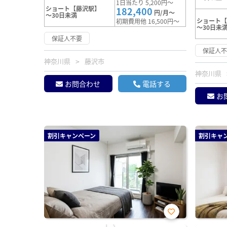
1日当たり 5,200円～
ショート【藤沢駅】
182,400
円/月～
～30日未満
ショート
初期費用他 16,500円～
～30日未
保証人不要
保証人
神奈川県
藤沢市
神奈川県
お問合わせ
電話する
お
割引キャンペーン
割引キャ
お気