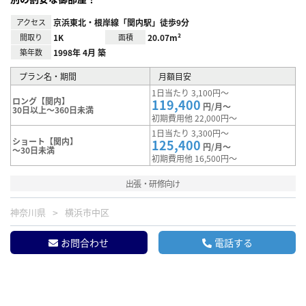
アクセス
京浜東北・根岸線「関内駅」徒歩9分
間取り
1K
面積
20.07m²
築年数
1998年 4月 築
プラン名・期間
月額目安
1日当たり 3,100円～
ロング【関内】
119,400
円/月～
30日以上～360日未満
初期費用他 22,000円～
1日当たり 3,300円～
ショート【関内】
125,400
円/月～
～30日未満
初期費用他 16,500円～
出張・研修向け
神奈川県
横浜市中区
お問合わせ
電話する