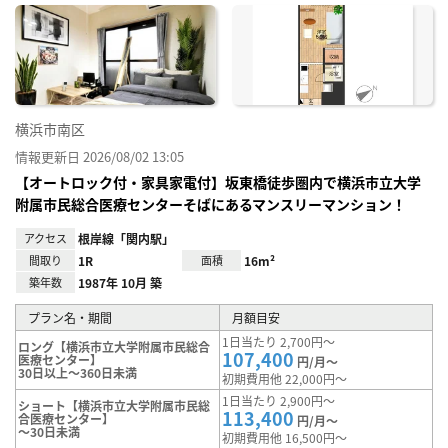
に入
り登
録
横浜市南区
情報更新日 2026/08/02 13:05
【オートロック付・家具家電付】坂東橋徒歩圏内で横浜市立大学
附属市民総合医療センターそばにあるマンスリーマンション！
アクセス
根岸線「関内駅」
間取り
1R
面積
16m²
築年数
1987年 10月 築
プラン名・期間
月額目安
1日当たり 2,700円～
ロング【横浜市立大学附属市民総合
107,400
医療センター】
円/月～
30日以上～360日未満
初期費用他 22,000円～
1日当たり 2,900円～
ショート【横浜市立大学附属市民総
113,400
合医療センター】
円/月～
～30日未満
初期費用他 16,500円～