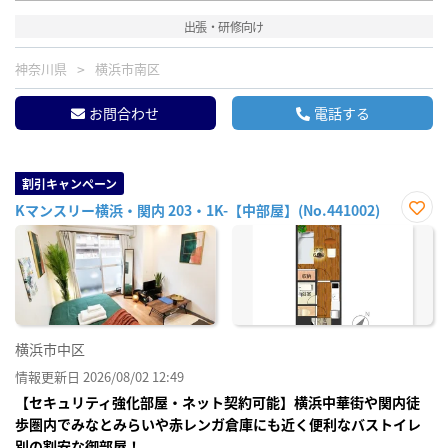
出張・研修向け
神奈川県
横浜市南区
お問合わせ
電話する
割引キャンペーン
Kマンスリー横浜・関内 203・1K-【中部屋】(No.441002)
お気
に入
り登
録
横浜市中区
情報更新日 2026/08/02 12:49
【セキュリティ強化部屋・ネット契約可能】横浜中華街や関内徒
歩圏内でみなとみらいや赤レンガ倉庫にも近く便利なバストイレ
別の割安な御部屋！