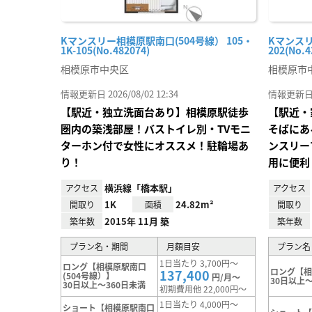
Kマンスリー相模原駅南口(504号線） 105・
Kマンスリ
1K-105(No.482074)
202(No.4
相模原市中央区
相模原市
情報更新日 2026/08/02 12:34
情報更新日 20
【駅近・独立洗面台あり】相模原駅徒歩
【駅近・
圏内の築浅部屋！バストイレ別・TVモニ
そばにあ
ターホン付で女性にオススメ！駐輪場あ
ンスリー
り！
用に便利
横浜線「橋本駅」
アクセス
アクセス
1K
24.82m²
間取り
面積
間取り
2015年 11月 築
築年数
築年数
プラン名・期間
月額目安
プラン名
1日当たり 3,700円～
ロング【相模原駅南口
ロング【
137,400
(504号線）】
円/月～
30日以上～
30日以上～360日未満
初期費用他 22,000円～
1日当たり 4,000円～
ショート【相模原駅南口