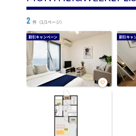
2
件（1/1ページ）
割引キャンペーン
割引キャ
お気
に入
り登
録