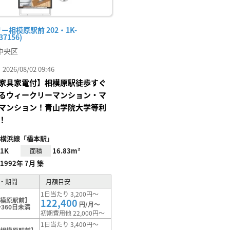
ー相模原駅前 202・1K-
37156)
中央区
26/08/02 09:46
家具家電付】相模原駅徒歩すぐ
るウィークリーマンション・マ
マンション！青山学院大学等利
！
横浜線「橋本駅」
1K
16.83m²
面積
1992年 7月 築
・期間
月額目安
1日当たり 3,200円～
相模原駅前】
122,400
円/月～
360日未満
初期費用他 22,000円～
1日当たり 3,400円～