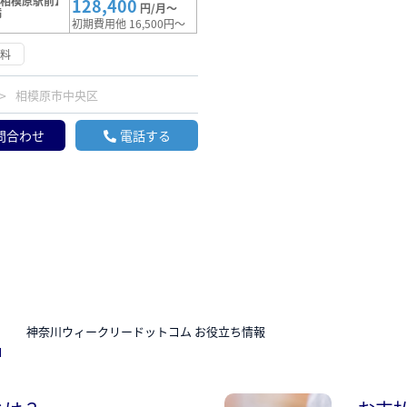
【相模原駅前】
128,400
円/月～
満
初期費用他 16,500円～
無料
相模原市中央区
問合わせ
電話する
N
神奈川ウィークリードットコム お役立ち情報