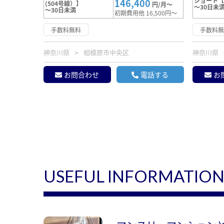
ショート
146,400
(504号線）】
円/月～
～30日未
～30日未満
初期費用他 16,500円～
手数料無料
手数料
神奈川県
相模原市中央区
神奈川県
お問合わせ
電話する
お
USEFUL INFORMATIO