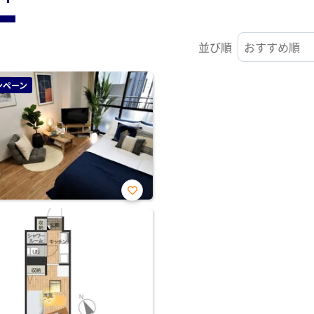
並び順
ンペーン
お気
に入
り登
録