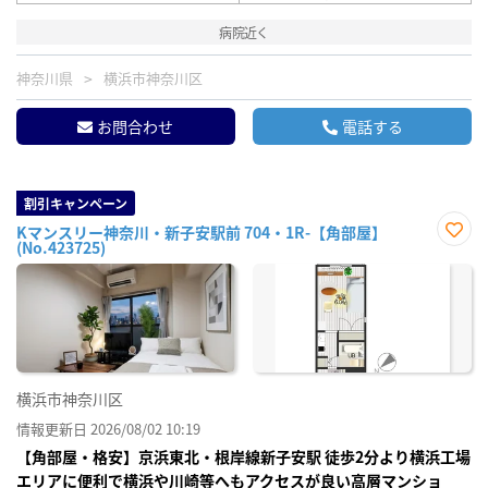
病院近く
神奈川県
横浜市神奈川区
お問合わせ
電話する
割引キャンペーン
Kマンスリー神奈川・新子安駅前 704・1R-【角部屋】
(No.423725)
お気
に入
り登
録
横浜市神奈川区
情報更新日 2026/08/02 10:19
【角部屋・格安】京浜東北・根岸線新子安駅 徒歩2分より横浜工場
エリアに便利で横浜や川崎等へもアクセスが良い高層マンショ