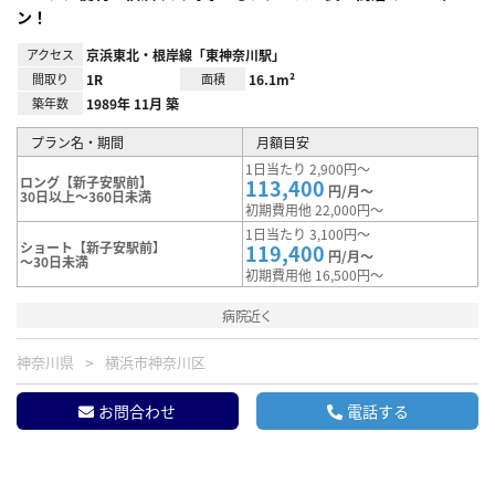
ン！
アクセス
京浜東北・根岸線「東神奈川駅」
間取り
1R
面積
16.1m²
築年数
1989年 11月 築
プラン名・期間
月額目安
1日当たり 2,900円～
ロング【新子安駅前】
113,400
円/月～
30日以上～360日未満
初期費用他 22,000円～
1日当たり 3,100円～
ショート【新子安駅前】
119,400
円/月～
～30日未満
初期費用他 16,500円～
病院近く
神奈川県
横浜市神奈川区
お問合わせ
電話する