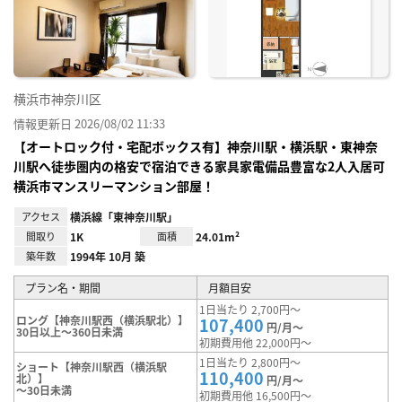
り登
録
横浜市神奈川区
情報更新日 2026/08/02 11:33
【オートロック付・宅配ボックス有】神奈川駅・横浜駅・東神奈
川駅へ徒歩圏内の格安で宿泊できる家具家電備品豊富な2人入居可
横浜市マンスリーマンション部屋！
アクセス
横浜線「東神奈川駅」
間取り
1K
面積
24.01m²
築年数
1994年 10月 築
プラン名・期間
月額目安
1日当たり 2,700円～
ロング【神奈川駅西（横浜駅北）】
107,400
円/月～
30日以上～360日未満
初期費用他 22,000円～
1日当たり 2,800円～
ショート【神奈川駅西（横浜駅
110,400
北）】
円/月～
～30日未満
初期費用他 16,500円～