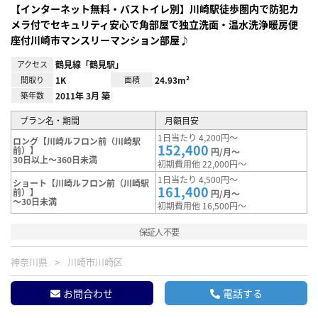
【インターネット無料・バストイレ別】川崎駅徒歩圏内で防犯カ
メラ付でセキュリティ安心で角部屋で独立洗面・温水洗浄暖房便
座付川崎市マンスリーマンション部屋♪
アクセス
鶴見線「鶴見駅」
間取り
1K
面積
24.93m²
築年数
2011年 3月 築
プラン名・期間
月額目安
1日当たり 4,200円～
ロング【川崎ルフロン前（川崎駅
152,400
前）】
円/月～
30日以上～360日未満
初期費用他 22,000円～
1日当たり 4,500円～
ショート【川崎ルフロン前（川崎駅
161,400
前）】
円/月～
～30日未満
初期費用他 16,500円～
保証人不要
神奈川県
川崎市川崎区
お問合わせ
電話する