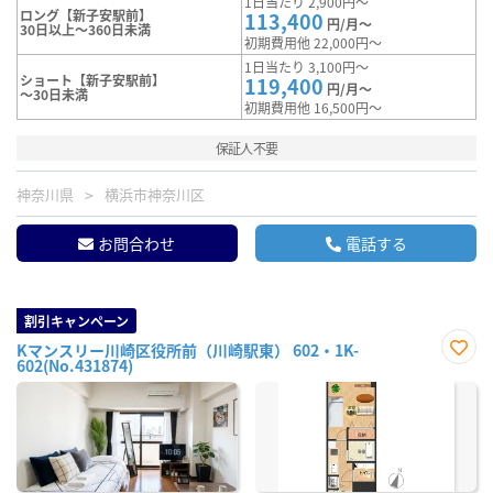
1日当たり 2,900円～
ロング【新子安駅前】
113,400
円/月～
30日以上～360日未満
初期費用他 22,000円～
1日当たり 3,100円～
ショート【新子安駅前】
119,400
円/月～
～30日未満
初期費用他 16,500円～
保証人不要
神奈川県
横浜市神奈川区
お問合わせ
電話する
割引キャンペーン
Kマンスリー川崎区役所前（川崎駅東） 602・1K-
602(No.431874)
お気
に入
り登
録