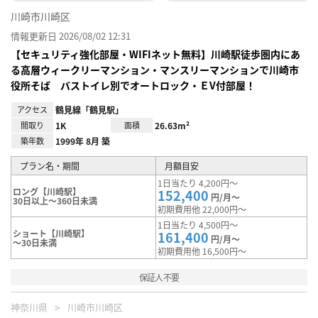
川崎市川崎区
情報更新日 2026/08/02 12:31
【セキュリティ強化部屋・WIFIネット無料】川崎駅徒歩圏内にあ
る高層ウィークリーマンション・マンスリーマンションで川崎市
役所そば バストイレ別でオートロック・ＥV付部屋！
アクセス
鶴見線「鶴見駅」
間取り
1K
面積
26.63m²
築年数
1999年 8月 築
プラン名・期間
月額目安
1日当たり 4,200円～
ロング【川崎駅】
152,400
円/月～
30日以上～360日未満
初期費用他 22,000円～
1日当たり 4,500円～
ショート【川崎駅】
161,400
円/月～
～30日未満
初期費用他 16,500円～
保証人不要
神奈川県
川崎市川崎区