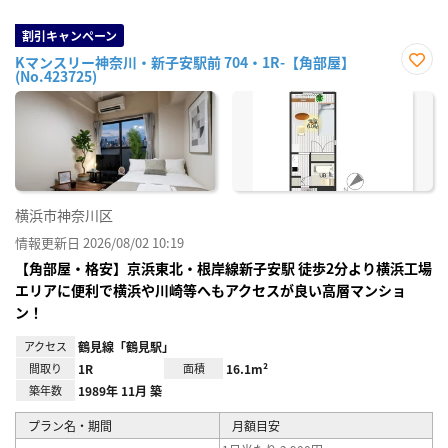
割引キャンペーン
Kマンスリー神奈川・新子安駅前 704・1R-【角部屋】
(No.423725)
お気
に入
り登
録
横浜市神奈川区
情報更新日 2026/08/02 10:19
【角部屋・格安】京浜東北・根岸線新子安駅 徒歩2分より横浜工場
エリアに便利で横浜や川崎等へもアクセスが良い高層マンショ
ン！
アクセス
鶴見線「鶴見駅」
間取り
1R
面積
16.1m²
築年数
1989年 11月 築
プラン名・期間
月額目安