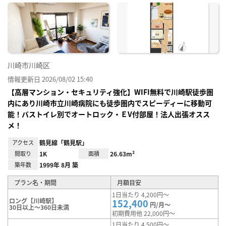
に入
り登
録
川崎市川崎区
情報更新日 2026/08/02 15:40
【高層マンション・セキュリティ強化】WIFI無料で川崎駅徒歩圏
内にあり川崎市立川崎病院にも徒歩圏内でスピーディーに移動可
能！バストイレ別でオートロック・ＥV付部屋！法人出張オスス
メ！
アクセス
鶴見線「鶴見駅」
間取り
1K
面積
26.63m²
築年数
1999年 8月 築
プラン名・期間
月額目安
1日当たり 4,200円～
ロング【川崎駅】
152,400
円/月～
30日以上～360日未満
初期費用他 22,000円～
1日当たり 4,500円～