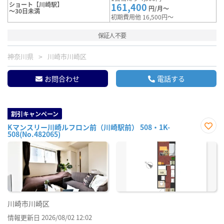
ショート【川崎駅】
161,400
円/月～
～30日未満
初期費用他 16,500円～
保証人不要
神奈川県
川崎市川崎区
お問合わせ
電話する
割引キャンペーン
Kマンスリー川崎ルフロン前（川崎駅前） 508・1K-
508(No.482065)
お気
に入
り登
録
川崎市川崎区
情報更新日 2026/08/02 12:02