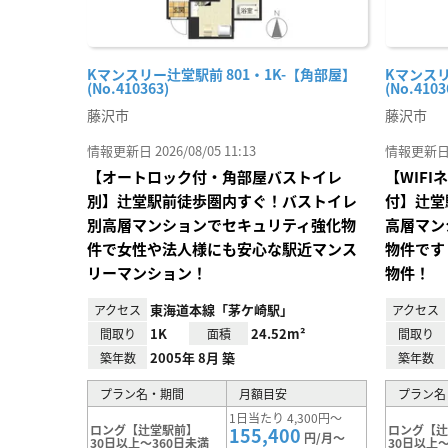
Kマンスリー辻堂駅前 801・1K-【角部屋】
Kマンスリ
(No.410363)
(No.4103
藤沢市
藤沢市
情報更新日 2026/08/05 11:13
情報更新日 20
【オートロック付・角部屋バストイレ
【WIF
別】辻堂駅前徒歩圏内すぐ！バストイレ
付】辻堂
別高層マンションでセキュリティ強化物
高層マン
件で女性や法人様にも安心な駅近マンス
物件です
リーマンション！
物件！
東海道本線「茅ケ崎駅」
アクセス
アクセス
1K
24.52m²
間取り
面積
間取り
2005年 8月 築
築年数
築年数
プラン名・期間
月額目安
プラン名
1日当たり 4,300円～
ロング【辻堂駅前】
ロング【
155,400
円/月～
30日以上～360日未満
30日以上～