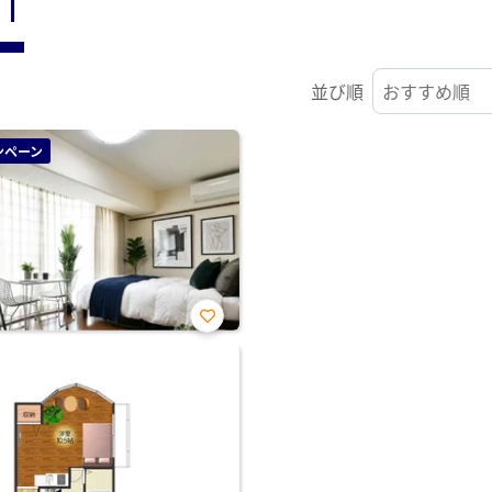
ST
並び順
ンペーン
お気
に入
り登
録