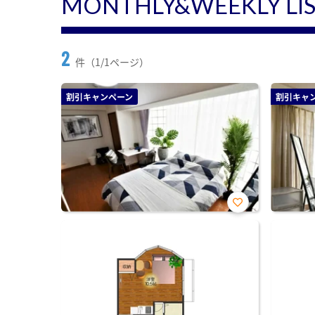
MONTHLY&WEEKLY LI
2
件（1/1ページ）
割引キャンペーン
割引キャ
お気
に入
り登
録