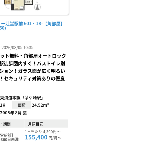
ー辻堂駅前 601・1K-【角部屋】
60)
26/08/05 10:35
Iネット無料・角部屋オートロック
駅徒歩圏内すぐ！バストイレ別
ション！ガラス面が広く明るい
！セキュリティ対策ありの優良
東海道本線「茅ケ崎駅」
1K
24.52m²
面積
2005年 8月 築
・期間
月額目安
1日当たり 4,300円～
辻堂駅前】
155,400
円/月～
360日未満