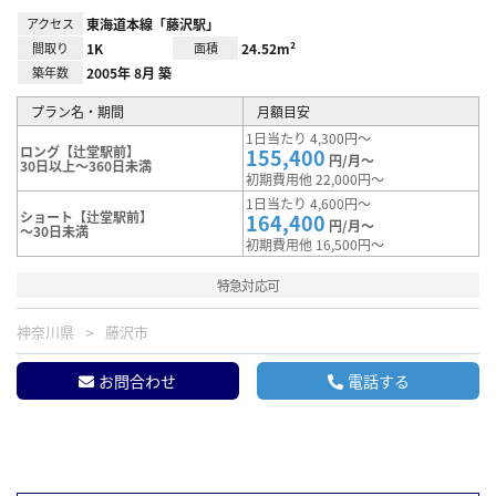
アクセス
東海道本線「藤沢駅」
間取り
1K
面積
24.52m²
築年数
2005年 8月 築
プラン名・期間
月額目安
1日当たり 4,300円～
ロング【辻堂駅前】
155,400
円/月～
30日以上～360日未満
初期費用他 22,000円～
1日当たり 4,600円～
ショート【辻堂駅前】
164,400
円/月～
～30日未満
初期費用他 16,500円～
特急対応可
神奈川県
藤沢市
お問合わせ
電話する