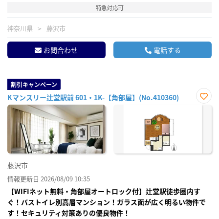
特急対応可
神奈川県
藤沢市
お問合わせ
電話する
割引キャンペーン
Kマンスリー辻堂駅前 601・1K-【角部屋】(No.410360)
お気
に入
り登
録
藤沢市
情報更新日 2026/08/09 10:35
【WIFIネット無料・角部屋オートロック付】辻堂駅徒歩圏内す
ぐ！バストイレ別高層マンション！ガラス面が広く明るい物件で
す！セキュリティ対策ありの優良物件！