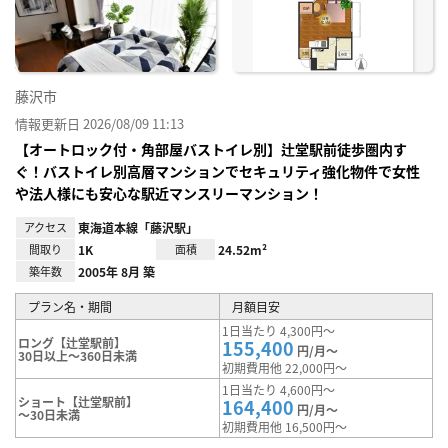
り登
録
藤沢市
情報更新日 2026/08/09 11:13
【オートロック付・角部屋バストイレ別】辻堂駅前徒歩圏内す
ぐ！バストイレ別高層マンションでセキュリティ強化物件で女性
や法人様にも安心な駅近マンスリーマンション！
アクセス
東海道本線「藤沢駅」
間取り
1K
面積
24.52m²
築年数
2005年 8月 築
プラン名・期間
月額目安
1日当たり 4,300円～
ロング【辻堂駅前】
155,400
円/月～
30日以上～360日未満
初期費用他 22,000円～
1日当たり 4,600円～
ショート【辻堂駅前】
164,400
円/月～
～30日未満
初期費用他 16,500円～