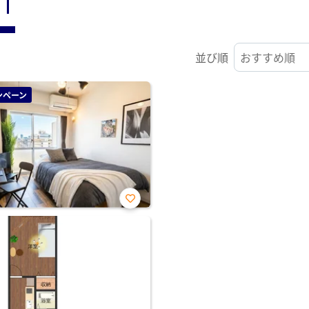
ST
並び順
ンペーン
お気
に入
り登
録