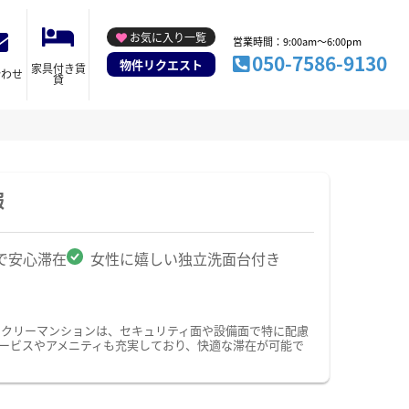
お気に入り一覧
営業時間：9:00am～6:00pm
050-7586-9130
物件リクエスト
家具付き賃
合わせ
貸
報
で安心滞在
女性に嬉しい独立洗面台付き
ークリーマンションは、セキュリティ面や設備面で特に配慮
サービスやアメニティも充実しており、快適な滞在が可能で