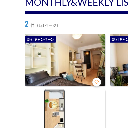
MONTHLY&WEEKLY LI
2
件（1/1ページ）
割引キャンペーン
割引キャ
お気
に入
り登
録