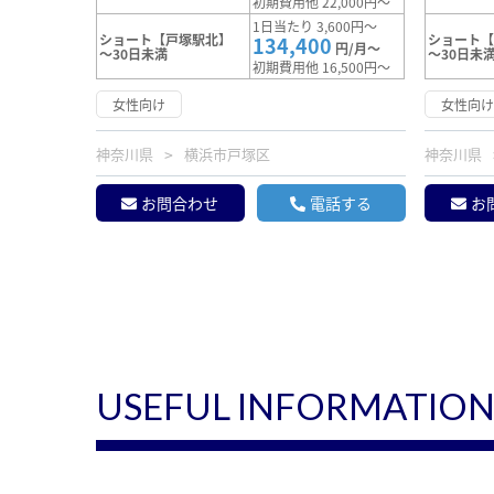
初期費用他 22,000円～
1日当たり 3,600円～
ショート【戸塚駅北】
ショート
134,400
円/月～
～30日未満
～30日未
初期費用他 16,500円～
女性向け
女性向
神奈川県
横浜市戸塚区
神奈川県
お問合わせ
電話する
お
USEFUL INFORMATIO