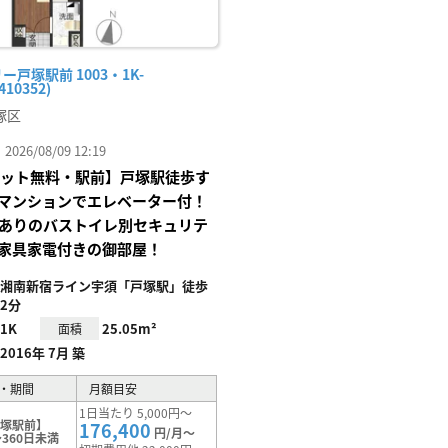
ー戸塚駅前 1003・1K-
410352)
塚区
26/08/09 12:19
Iネット無料・駅前】戸塚駅徒歩す
マンションでエレベーター付！
Xありのバストイレ別セキュリテ
家具家電付きの御部屋！
湘南新宿ライン宇須「戸塚駅」徒歩
2分
1K
25.05m²
面積
2016年 7月 築
・期間
月額目安
1日当たり 5,000円～
戸塚駅前】
176,400
円/月～
360日未満