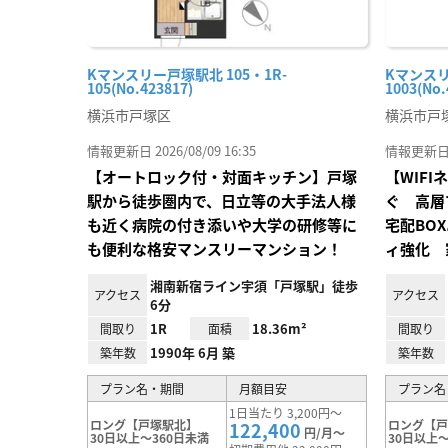
Kマンスリー戸塚駅北 105・1R-
Kマンスリ
105(No.423817)
1003(No.
横浜市戸塚区
横浜市戸
情報更新日 2026/08/09 16:35
情報更新日 20
【オートロック付・対面キッチン】戸塚
【WIF
駅から徒歩圏内で、日立等の大手法人様
ぐ 高層
も近く病院の付き添いや大学の研修等に
宅配BO
も便利な格安マンスリーマンション！
ィ強化 
湘南新宿ライン宇須「戸塚駅」徒歩
アクセス
アクセス
6分
1R
18.36m²
間取り
面積
間取り
1990年 6月 築
築年数
築年数
プラン名・期間
月額目安
プラン名
1日当たり 3,200円～
ロング【戸塚駅北】
ロング【
122,400
円/月～
30日以上～360日未満
30日以上～