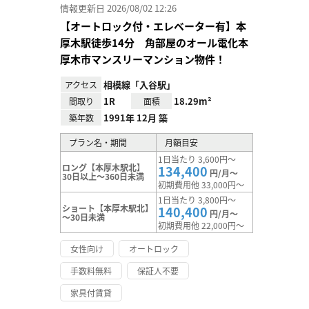
情報更新日 2026/08/02 12:26
【オートロック付・エレベーター有】本
厚木駅徒歩14分 角部屋のオール電化本
厚木市マンスリーマンション物件！
相模線「入谷駅」
アクセス
1R
18.29m²
間取り
面積
1991年 12月 築
築年数
プラン名・期間
月額目安
1日当たり 3,600円～
ロング【本厚木駅北】
134,400
円/月～
30日以上～360日未満
初期費用他 33,000円～
1日当たり 3,800円～
ショート【本厚木駅北】
140,400
円/月～
～30日未満
初期費用他 22,000円～
女性向け
オートロック
手数料無料
保証人不要
家具付賃貸