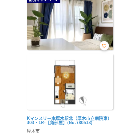
お気
に入
り登
録
Kマンスリー本厚木駅北（厚木市立病院東）
303・1R-【角部屋】(No.780513)
厚木市