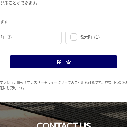
で見ることができます。
はずす
港町
(3)
鈴木町
(1)
マンション情報！マンスリー＋ウィークリーでのご利用も可能です。神奈川への連
任にも便利です。
CONTACT US