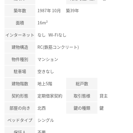
築年数
1987年 10月 築39年
面積
16m²
インターネット
なし Wi-Fiなし
建物構造
RC(鉄筋コンクリート)
物件種別
マンション
駐車場
空きなし
建物階数
地上5階
総戸数
契約形態
定期借家契約
取引態様
貸主
部屋の向き
北西
鍵の種類
鍵
ベッドタイプ
シングル
保証人
不要