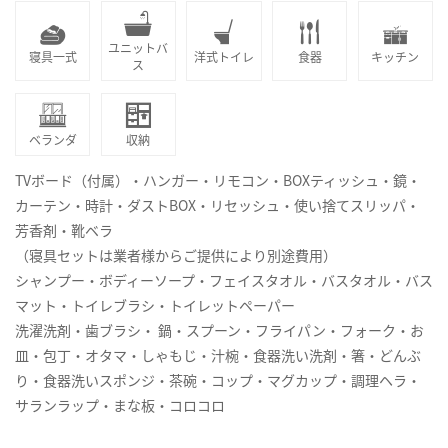
ユニットバ
寝具一式
洋式トイレ
食器
キッチン
ス
ベランダ
収納
TVボード（付属）・ハンガー・リモコン・BOXティッシュ・鏡・
カーテン・時計・ダストBOX・リセッシュ・使い捨てスリッパ・
芳香剤・靴ベラ
（寝具セットは業者様からご提供により別途費用）
シャンプー・ボディーソープ・フェイスタオル・バスタオル・バス
マット・トイレブラシ・トイレットペーパー
洗濯洗剤・歯ブラシ・ 鍋・スプーン・フライパン・フォーク・お
皿・包丁・オタマ・しゃもじ・汁椀・食器洗い洗剤・箸・どんぶ
り・食器洗いスポンジ・茶碗・コップ・マグカップ・調理ヘラ・
サランラップ・まな板・コロコロ