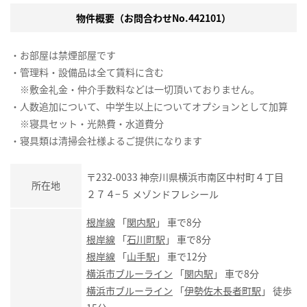
物件概要（お問合わせNo.442101）
・お部屋は禁煙部屋です
・管理料・設備品は全て賃料に含む
※敷金礼金・仲介手数料などは一切頂いておりません。
・人数追加について、中学生以上についてオプションとして加算
※寝具セット・光熱費・水道費分
・寝具類は清掃会社様よるご提供になります
〒232-0033 神奈川県横浜市南区中村町４丁目
所在地
２７４−５ メゾンドフレシール
根岸線
「
関内駅
」 車で8分
根岸線
「
石川町駅
」 車で8分
根岸線
「
山手駅
」 車で12分
横浜市ブルーライン
「
関内駅
」 車で8分
横浜市ブルーライン
「
伊勢佐木長者町駅
」 徒歩