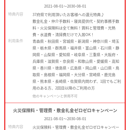
2021-08-01
～
2030-08-01
特典内容
37府県で利用頂いたお客様への還元特典♪
敷金礼金・仲介手数料・寝具提供代・契約事務手数
料・火災保険料は全て無料！賃料と管理費・光熱
費・水道費・清掃費だけで入居OK！
利用条件
青森県・秋田県・宮城県・新潟県・神奈川県・埼玉
県・栃木県・群馬県・福井県・富山県・石川県・静
岡県・山梨県・愛知県・岐阜県・三重県・大阪府・
兵庫県・滋賀県・奈良県・和歌山県・愛媛県・高知
県・香川県・徳島県・広島県・岡山県・山口県・鳥
取県・島根県・福岡県・大分県・宮崎県・鹿児島
県・熊本県・長崎県・佐賀県内問わず、1回でもご利
用のある方、2回目以降のご利用の方
他のキャンペーンと併用不可
火災保険料・管理費・敷金礼金ゼロゼロキャンペーン
2021-08-01
～
2030-08-01
特典内容
火災保険料・管理費・敷金礼金ゼロゼロキャンペー