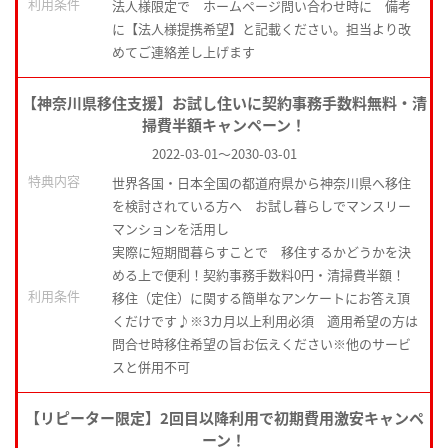
利用条件
法人様限定で ホームページ問い合わせ時に 備考
に【法人様提携希望】と記載ください。担当より改
めてご連絡差し上げます
【神奈川県移住支援】お試し住いに契約事務手数料無料・清
掃費半額キャンペーン！
2022-03-01
～
2030-03-01
特典内容
世界各国・日本全国の都道府県から神奈川県へ移住
を検討されている方へ お試し暮らしでマンスリー
マンションを活用し
実際に短期間暮らすことで 移住するかどうかを決
める上で便利！契約事務手数料0円・清掃費半額！
利用条件
移住（定住）に関する簡単なアンケートにお答え頂
くだけです♪※3カ月以上利用必須 適用希望の方は
問合せ時移住希望の旨お伝えください※他のサービ
スと併用不可
【リピーター限定】2回目以降利用で初期費用激安キャンペ
ーン！