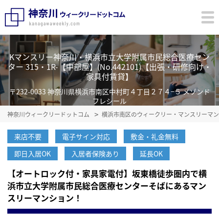
Kマンスリー神奈川・横浜市立大学附属市民総合医療セン
ター 315・1R-【中部屋】(No.442101)【出張・研修向け・
家具付賃貸】
〒232-0033 神奈川県横浜市南区中村町４丁目２７４−５ メゾンド
フレシール
神奈川ウィークリードットコム
横浜市南区のウィークリー・マンスリーマン
来店不要
電子サイン対応
敷金・礼金無料
即日入居OK
入居者保険あり
延長OK
【オートロック付・家具家電付】坂東橋徒歩圏内で横
浜市立大学附属市民総合医療センターそばにあるマン
スリーマンション！