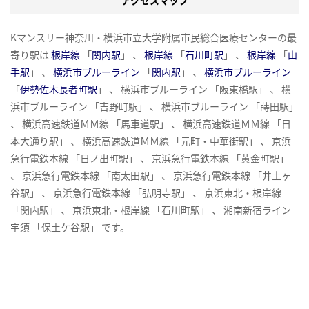
アクセスマップ
Kマンスリー神奈川・横浜市立大学附属市民総合医療センターの最
寄り駅は
根岸線
「
関内駅
」 、
根岸線
「
石川町駅
」 、
根岸線
「
山
手駅
」 、
横浜市ブルーライン
「
関内駅
」 、
横浜市ブルーライン
「
伊勢佐木長者町駅
」 、 横浜市ブルーライン 「阪東橋駅」 、 横
浜市ブルーライン 「吉野町駅」 、 横浜市ブルーライン 「蒔田駅」
、 横浜高速鉄道ＭＭ線 「馬車道駅」 、 横浜高速鉄道ＭＭ線 「日
本大通り駅」 、 横浜高速鉄道ＭＭ線 「元町・中華街駅」 、 京浜
急行電鉄本線 「日ノ出町駅」 、 京浜急行電鉄本線 「黄金町駅」
、 京浜急行電鉄本線 「南太田駅」 、 京浜急行電鉄本線 「井土ヶ
谷駅」 、 京浜急行電鉄本線 「弘明寺駅」 、 京浜東北・根岸線
「関内駅」 、 京浜東北・根岸線 「石川町駅」 、 湘南新宿ライン
宇須 「保土ケ谷駅」 です。