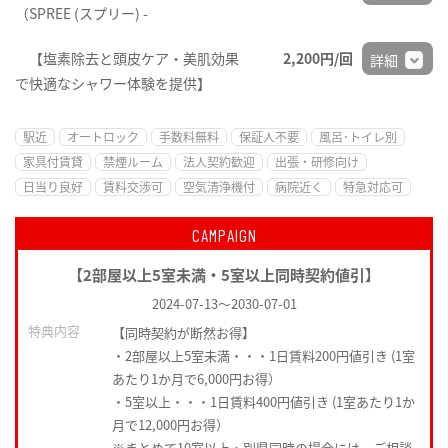
（SPREE (スプリー) -
【塩素除去と頭皮ケア・美肌効果
2,200円/回
詳細
で快適なシャワー体験を提供】
駅近
オートロック
手数料無料
保証人不要
風呂･トイレ別
家具付賃貸
禁煙ルーム
法人契約歓迎
出張・研修向け
日当り良好
賃料交渉可
空気清浄機付
病院近く
特急対応可
CAMPAIGN
【2部屋以上5室未満・5室以上同時契約値引】
2024-07-13
～
2030-07-01
特典内容
【同時契約が断然お得】
・2部屋以上5室未満・・・1日賃料200円値引き (1室
あたり1か月で6,000円お得）
・5室以上・・・1日賃料400円値引き (1室あたり1か
月で12,000円お得）
※まとめて10室以上・別県同時の場合には ご相談