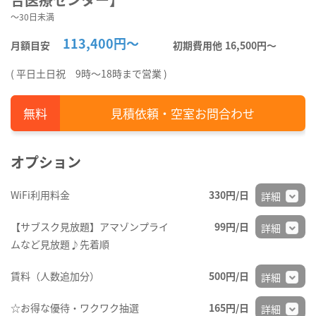
～30日未満
113,400円～
月額目安
初期費用他
16,500円〜
( 平日土日祝 9時～18時まで営業 )
見積依頼・空室お問合わせ
オプション
WiFi利用料金
330円/日
詳細
【サブスク見放題】アマゾンプライ
99円/日
詳細
ムなど見放題♪先着順
賃料（人数追加分）
500円/日
詳細
☆お得な優待・ワクワク抽選
165円/日
詳細