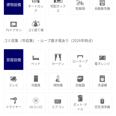
建物設備
オートロッ
宅配ボック
駐輪場
自動販売機
ク
ス
TVドアホン
ゴミ捨て場
ゴミ収集（市収集）・ループ置き場あり（2026年時点）
部屋設備
ローテーブ
ベッド
カーテン
電子レンジ
ル
テレビ
冷蔵庫
掃除機
炊飯器
洗濯機
ポット･ケ
ドライヤー
IHコンロ
エアコン
空気清浄機
トル