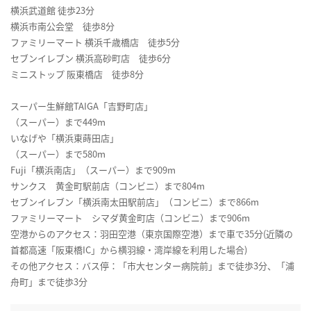
横浜武道館 徒歩23分
横浜市南公会堂 徒歩8分
ファミリーマート 横浜千歳橋店 徒歩5分
セブンイレブン 横浜高砂町店 徒歩6分
ミニストップ 阪東橋店 徒歩8分
スーパー生鮮館TAIGA「吉野町店」
（スーパー）まで449m
いなげや「横浜東蒔田店」
（スーパー）まで580m
Fuji「横浜南店」（スーパー）まで909m
サンクス 黄金町駅前店（コンビニ）まで804m
セブンイレブン「横浜南太田駅前店」（コンビニ）まで866m
ファミリーマート シマダ黄金町店（コンビニ）まで906m
空港からのアクセス：羽田空港（東京国際空港）まで車で35分(近隣の
首都高速「阪東橋IC」から横羽線・湾岸線を利用した場合)
その他アクセス：バス停：「市大センター病院前」まで徒歩3分、「浦
舟町」まで徒歩3分