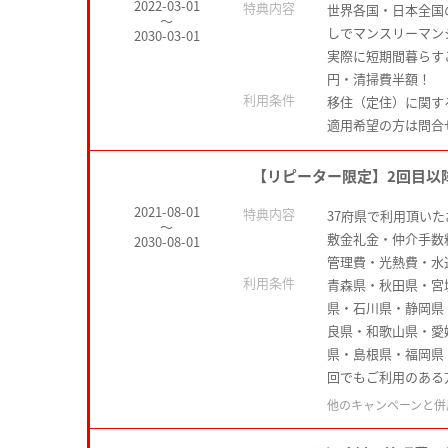
2022-03-01
特典内容
世界各国・日本全国
～
しでマンスリーマン
2030-03-01
実際に短期間暮らす
円・清掃費半額！
利用条件
移住（定住）に関す
適用希望の方は問合
【リピーター限定】2回目以
2021-08-01
特典内容
37府県で利用頂い
～
敷金礼金・仲介手数
2030-08-01
管理費・光熱費・水
利用条件
青森県・秋田県・宮
県・石川県・静岡県
良県・和歌山県・愛
県・島根県・福岡県
回でもご利用のある
他のキャンペーンと併