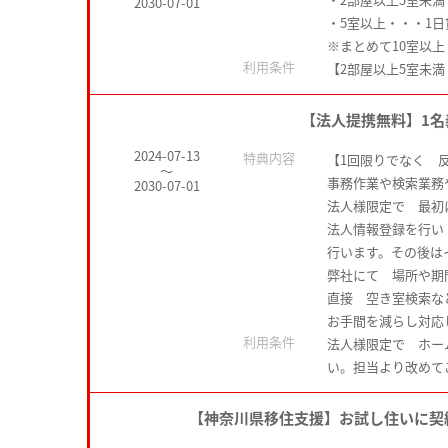
2030-07-01
・5室以上・・・1日賃
※まとめて10室以
利用条件
【2部屋以上5室未
【法人提携無料】1
2024-07-13
特典内容
【1回限りでなく 
～
事務作業や検索業務
2030-07-01
法人様限定で 最初
法人情報登録を行い
行います。その後
弊社にて 場所や期
直接 空き室検索
お手間を減らし対応
利用条件
法人様限定で ホー
い。担当より改めて
【神奈川県移住支援】お試し住いに契