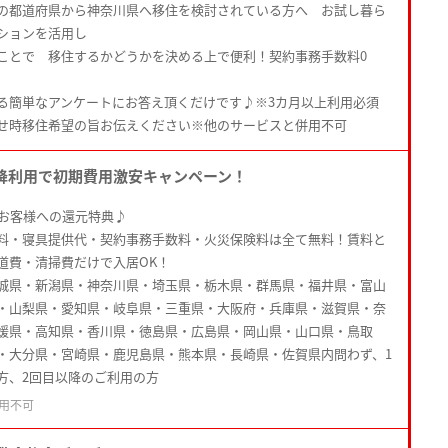
の都道府県から神奈川県へ移住を検討されている方へ お試し暮ら
ションを活用し
ことで 移住するかどうかを決める上で便利！契約事務手数料0
る簡単なアンケートにお答え頂くだけです♪※3カ月以上利用必須
せ時移住希望の旨お伝えください※他のサービスと併用不可
降利用で初期費用激安キャンペーン！
たお客様への還元特典♪
料・寝具提供代・契約事務手数料・火災保険料は全て無料！賃料と
道費・清掃費だけで入居OK！
城県・新潟県・神奈川県・埼玉県・栃木県・群馬県・福井県・富山
・山梨県・愛知県・岐阜県・三重県・大阪府・兵庫県・滋賀県・奈
媛県・高知県・香川県・徳島県・広島県・岡山県・山口県・鳥取
・大分県・宮崎県・鹿児島県・熊本県・長崎県・佐賀県内問わず、1
方、2回目以降のご利用の方
用不可