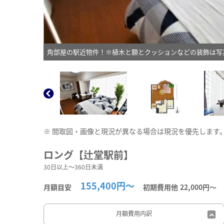
角部屋の駅近物件！※植木と額とクッションなどの装飾は写
※ 間取図・画像と現況が異なる場合は現況を優先します
ロング【辻堂駅前】
30日以上～360日未満
155,400円～
月額目安
初期費用他
22,000円〜
月額費用
内訳