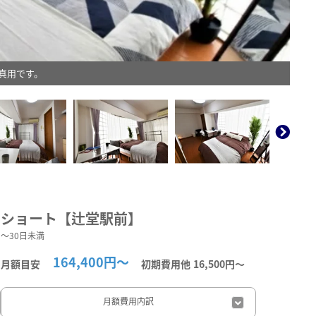
真用です。
。
ショート【辻堂駅前】
～30日未満
164,400円～
月額目安
初期費用他
16,500円〜
月額費用
内訳