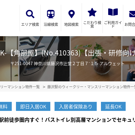
こだわり検
ご利用ガイ
エリア検索
沿線検索
地図検索
お問
索
ド
1K-【角部屋】(No.410363)【出張・研
〒251-0047 神奈川県藤沢市辻堂２丁目７⁻１５ アルウェット
リーマンション物件一覧
藤沢駅のウィークリー・マンスリーマンション物件一
無料
即日入居OK
入居者保険あり
延長OK
駅前徒歩圏内すぐ！バストイレ別高層マンションでセキュ