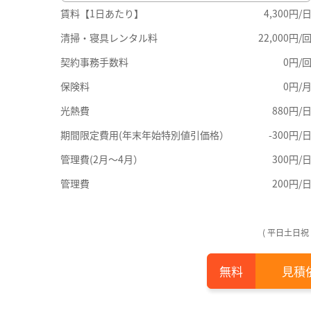
賃料【1日あたり】
4,300円/
清掃・寝具レンタル料
22,000円/
契約事務手数料
0円/
保険料
0円/
光熱費
880円/
期間限定費用(年末年始特別値引価格）
-300円/
管理費(2月～4月）
300円/
管理費
200円/
( 平日土日祝
見積