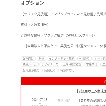
オプション
【サブスク見放題】アマゾンプライムなど見放題♪先着
賃料（人数追加分）
☆お得な優待・ワクワク抽選（SPREE (スプリー) -
【塩素除去と頭皮ケア・美肌効果で快適なシャワー体
女性向け
駅近
インターネット無料
wifiあり
オートロ
禁煙ルーム
デザイナーズ
上階･眺望抜群
学生向け
法
空気清浄機付
病院近く
特急対応可
【2部屋以上5室未
2024-07-13
特典内容
【同時契約が断然お
～
・2部屋以上5室未満・