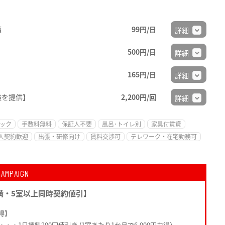
順
99円/日
詳細
500円/日
詳細
165円/日
詳細
験を提供】
2,200円/回
詳細
ック
手数料無料
保証人不要
風呂･トイレ別
家具付賃貸
人契約歓迎
出張・研修向け
賃料交渉可
テレワーク・在宅勤務可
CAMPAIGN
満・5室以上同時契約値引】
得】
・・1日賃料200円値引き (1室あたり1か月で6,000円お得）