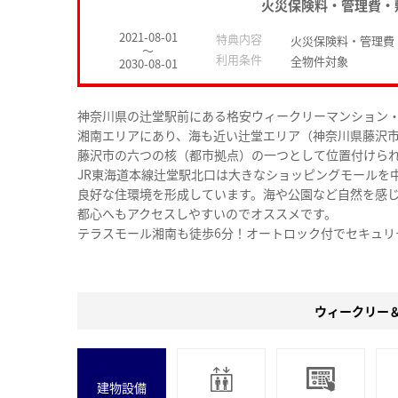
火災保険料・管理費・
2021-08-01
特典内容
火災保険料・管理費
～
利用条件
全物件対象
2030-08-01
神奈川県の辻堂駅前にある格安ウィークリーマンション
湘南エリアにあり、海も近い辻堂エリア（神奈川県藤沢
藤沢市の六つの核（都市拠点）の一つとして位置付けら
JR東海道本線辻堂駅北口は大きなショッピングモールを
良好な住環境を形成しています。海や公園など自然を感
都心へもアクセスしやすいのでオススメです。
テラスモール湘南も徒歩6分！オートロック付でセキュリ
ウィークリー
建物設備