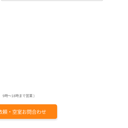
日
回
回
月
日
日
日
日
 9時～18時まで営業 )
依頼・空室お問合わせ