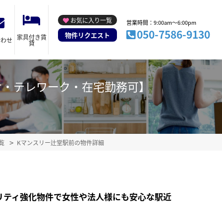
お気に入り一覧
営業時間：9:00am～6:00pm
050-7586-9130
物件リクエスト
家具付き賃
合わせ
貸
修向け・テレワーク・在宅勤務可】
覧
Kマンスリー辻堂駅前の物件詳細
リティ強化物件で女性や法人様にも安心な駅近